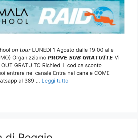
l 𝘰𝘯 𝘵𝘰𝘶𝘳 LUNEDI 1 Agosto dalle 19:00 alle
 Organizziamo 𝙋𝙍𝙊𝙑𝙀 𝙎𝙐𝘽 𝙂𝙍𝘼𝙏𝙐𝙄𝙏𝙀 Vi
OUT GRATUITO Richiedi il codice sconto
uoi entrare nel canale Entra nel canale COME
atsapp al 389 …
Leggi tutto
a di Reggio